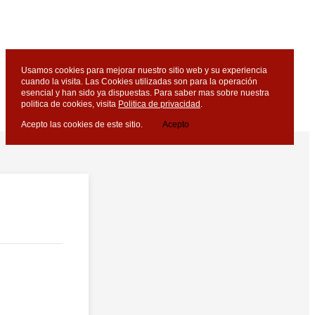
Usamos cookies para mejorar nuestro sitio web y su experiencia
cuando la visita. Las Cookies utilizadas son para la operación
esencial y han sido ya dispuestas. Para saber mas sobre nuestra
politica de cookies, visita
Politica de privacidad
.
Acepto las cookies de este sitio.
Acepto