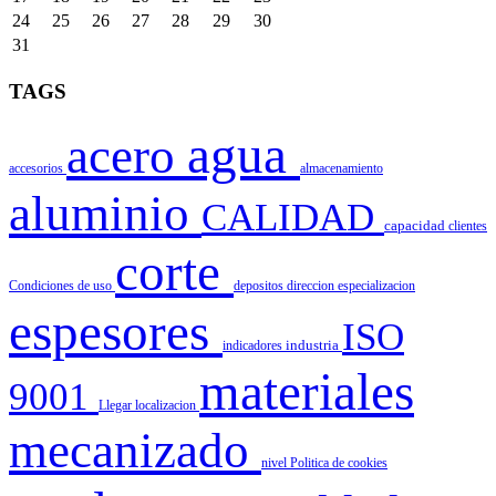
24
25
26
27
28
29
30
31
TAGS
agua
acero
accesorios
almacenamiento
aluminio
CALIDAD
capacidad
clientes
corte
Condiciones de uso
depositos
direccion
especializacion
espesores
ISO
indicadores
industria
materiales
9001
Llegar
localizacion
mecanizado
nivel
Politica de cookies