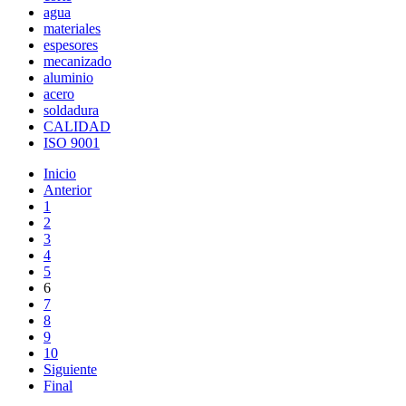
agua
materiales
espesores
mecanizado
aluminio
acero
soldadura
CALIDAD
ISO 9001
Inicio
Anterior
1
2
3
4
5
6
7
8
9
10
Siguiente
Final