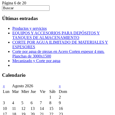
Página 6 de 20
Últimas entradas
Productos y servicios
EQUIPOS Y ACCESORIOS PARA DEPÓSITOS Y
TANQUES DE ALMACENAMIENTO
CORTE POR AGUA ILIMITADO DE MATERIALES Y
ESPESORES
Corte por agua de piezas en Acero Corten espesor 4 mm.
Planchas de 3000x1500
Mecanizado y Corte por agua
Calendario
«
Agosto 2026
»
Lun
Mar
Mier
Jue
Vie
Sáb
Dom
1
2
3
4
5
6
7
8
9
10
11
12
13
14
15
16
17
18
19
20
21
22
23