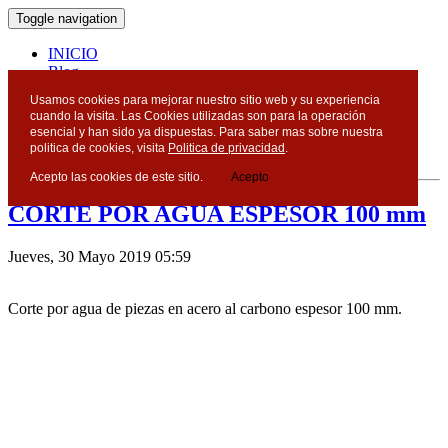
Toggle navigation
INICIO
Blog
Contacto
Usamos cookies para mejorar nuestro sitio web y su experiencia
cuando la visita. Las Cookies utilizadas son para la operación
Blog
esencial y han sido ya dispuestas. Para saber mas sobre nuestra
politica de cookies, visita
Politica de privacidad
.
Acepto las cookies de este sitio.
Acepto
CORTE POR AGUA ESPESOR 100 mm
Jueves, 30 Mayo 2019 05:59
Corte por agua de piezas en acero al carbono espesor 100 mm.