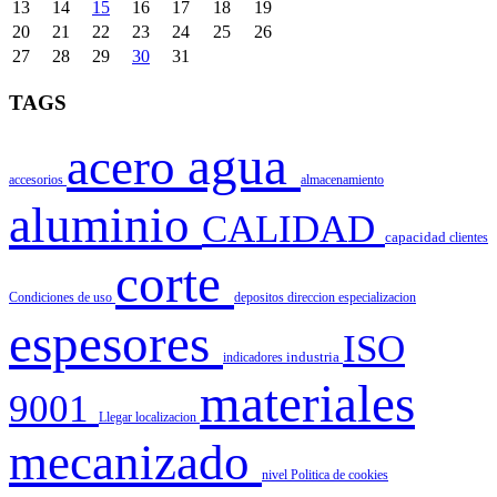
13
14
15
16
17
18
19
20
21
22
23
24
25
26
27
28
29
30
31
TAGS
agua
acero
accesorios
almacenamiento
aluminio
CALIDAD
capacidad
clientes
corte
Condiciones de uso
depositos
direccion
especializacion
espesores
ISO
indicadores
industria
materiales
9001
Llegar
localizacion
mecanizado
nivel
Politica de cookies