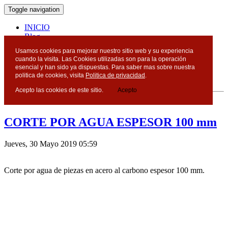
Toggle navigation
INICIO
Blog
Contacto
Usamos cookies para mejorar nuestro sitio web y su experiencia
cuando la visita. Las Cookies utilizadas son para la operación
Blog
esencial y han sido ya dispuestas. Para saber mas sobre nuestra
politica de cookies, visita
Politica de privacidad
.
Acepto las cookies de este sitio.
Acepto
Mayo 2019 - DCI
CORTE POR AGUA ESPESOR 100 mm
Jueves, 30 Mayo 2019 05:59
Corte por agua de piezas en acero al carbono espesor 100 mm.