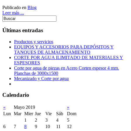
Publicado en
Blog
Leer más ...
Últimas entradas
Productos y servicios
EQUIPOS Y ACCESORIOS PARA DEPÓSITOS Y
TANQUES DE ALMACENAMIENTO
CORTE POR AGUA ILIMITADO DE MATERIALES Y
ESPESORES
Corte por agua de piezas en Acero Corten espesor 4 mm.
Planchas de 3000x1500
Mecanizado y Corte por agua
Calendario
«
Mayo 2019
»
Lun
Mar
Mier
Jue
Vie
Sáb
Dom
1
2
3
4
5
6
7
8
9
10
11
12