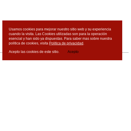
Usamos cookies para mejorar nuestro sitio web y su experiencia
cuando la visita. Las Cookies utilizadas son para la operación
esencial y han sido ya dispuestas. Para saber mas sobre nuestra
politica de cookies, visita
Politica de privacidad
.
Acepto las cookies de este sitio.
Acepto