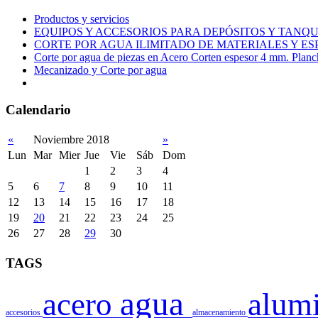
Productos y servicios
EQUIPOS Y ACCESORIOS PARA DEPÓSITOS Y TAN
CORTE POR AGUA ILIMITADO DE MATERIALES Y ES
Corte por agua de piezas en Acero Corten espesor 4 mm. Plan
Mecanizado y Corte por agua
Calendario
«
Noviembre 2018
»
Lun
Mar
Mier
Jue
Vie
Sáb
Dom
1
2
3
4
5
6
7
8
9
10
11
12
13
14
15
16
17
18
19
20
21
22
23
24
25
26
27
28
29
30
TAGS
agua
acero
alum
accesorios
almacenamiento