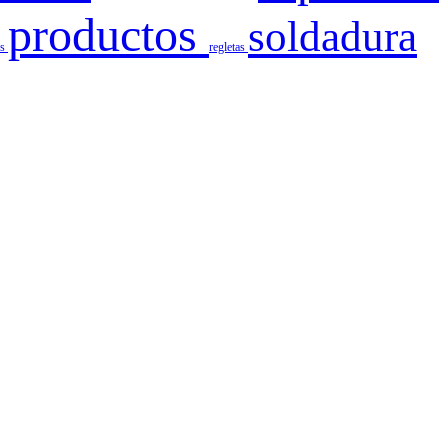
productos
soldadura
es
regletas