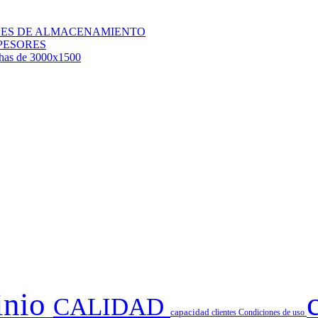
QUES DE ALMACENAMIENTO
PESORES
chas de 3000x1500
inio
CALIDAD
capacidad
clientes
Condiciones de uso