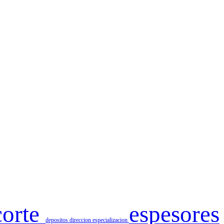
corte
espesores
depositos
direccion
especializacion