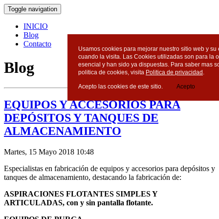
Toggle navigation
INICIO
Blog
Contacto
Usamos cookies para mejorar nuestro sitio web y su 
cuando la visita. Las Cookies utilizadas son para la 
Blog
esencial y han sido ya dispuestas. Para saber mas s
politica de cookies, visita
Politica de privacidad
.
Acepto las cookies de este sitio.
Acepto
EQUIPOS Y ACCESORIOS PARA
DEPÓSITOS Y TANQUES DE
ALMACENAMIENTO
Martes, 15 Mayo 2018 10:48
Especialistas en fabricación de equipos y accesorios para depósitos y
tanques de almacenamiento, destacando la fabricación de:
ASPIRACIONES FLOTANTES SIMPLES Y
ARTICULADAS, con y sin pantalla flotante.