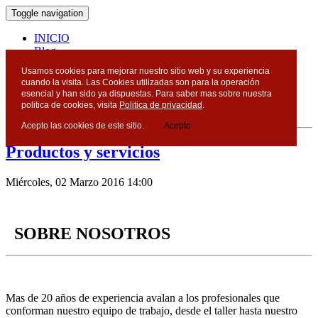
Toggle navigation
INICIO
Blog
Contacto
Usamos cookies para mejorar nuestro sitio web y su experiencia
cuando la visita. Las Cookies utilizadas son para la operación
Blog
esencial y han sido ya dispuestas. Para saber mas sobre nuestra
politica de cookies, visita
Politica de privacidad
.
Acepto las cookies de este sitio.
Acepto
Productos y servicios
Miércoles, 02 Marzo 2016 14:00
SOBRE NOSOTROS
Mas de 20 años de experiencia avalan a los profesionales que
conforman nuestro equipo de trabajo, desde el taller hasta nuestro