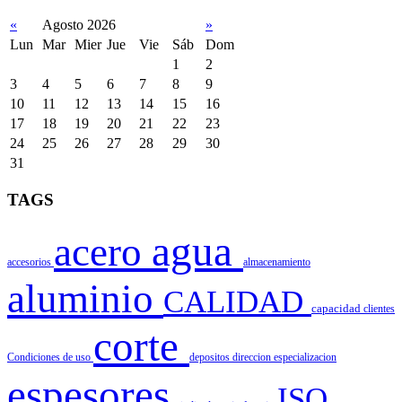
«
Agosto 2026
»
Lun
Mar
Mier
Jue
Vie
Sáb
Dom
1
2
3
4
5
6
7
8
9
10
11
12
13
14
15
16
17
18
19
20
21
22
23
24
25
26
27
28
29
30
31
TAGS
agua
acero
accesorios
almacenamiento
aluminio
CALIDAD
capacidad
clientes
corte
Condiciones de uso
depositos
direccion
especializacion
espesores
ISO