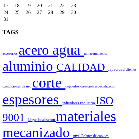
17
18
19
20
21
22
23
24
25
26
27
28
29
30
31
TAGS
agua
acero
accesorios
almacenamiento
aluminio
CALIDAD
capacidad
clientes
corte
Condiciones de uso
depositos
direccion
especializacion
espesores
ISO
indicadores
industria
materiales
9001
Llegar
localizacion
mecanizado
nivel
Politica de cookies