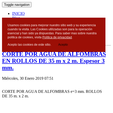
Toggle navigation
INICIO
Blog
Contacto
Usamos cookies para mejorar nuestro sitio web y su experiencia
cuando la visita. Las Cookies utilizadas son para la operación
Blog
esencial y han sido ya dispuestas. Para saber mas sobre nuestra
politica de cookies, visita
Politica de privacidad
.
Acepto las cookies de este sitio.
Acepto
CORTE POR AGUA DE ALFOMBRAS
EN ROLLOS DE 35 m x 2 m. Espesor 3
mm.
Miércoles, 30 Enero 2019 07:51
CORTE POR AGUA DE ALFOMBRAS e=3 mm. ROLLOS
DE 35 m. x 2 m.