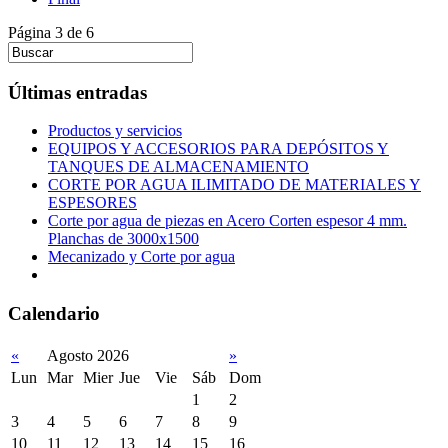
Página 3 de 6
Últimas entradas
Productos y servicios
EQUIPOS Y ACCESORIOS PARA DEPÓSITOS Y
TANQUES DE ALMACENAMIENTO
CORTE POR AGUA ILIMITADO DE MATERIALES Y
ESPESORES
Corte por agua de piezas en Acero Corten espesor 4 mm.
Planchas de 3000x1500
Mecanizado y Corte por agua
Calendario
«
Agosto 2026
»
Lun
Mar
Mier
Jue
Vie
Sáb
Dom
1
2
3
4
5
6
7
8
9
10
11
12
13
14
15
16