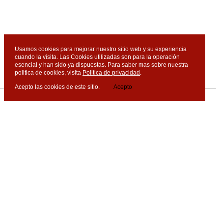
Usamos cookies para mejorar nuestro sitio web y su experiencia
cuando la visita. Las Cookies utilizadas son para la operación
esencial y han sido ya dispuestas. Para saber mas sobre nuestra
politica de cookies, visita
Politica de privacidad
.
Acepto las cookies de este sitio.
Acepto